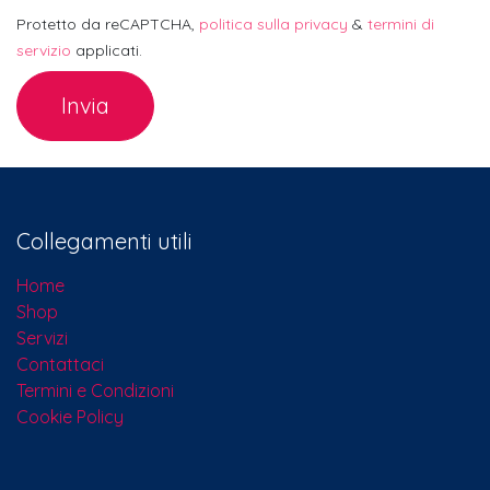
Protetto da reCAPTCHA,
politica sulla privacy
&
termini di
servizio
applicati.
Invia
Collegamenti utili
Home
Shop
Servizi
Contattaci​
Termini e Condizioni
Cookie Policy