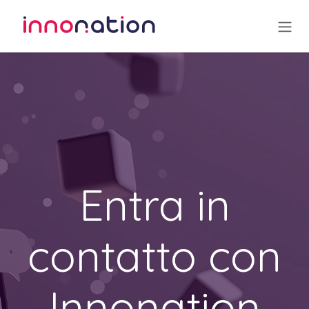
Passa al contenuto
Entra in
contatto con
Innonation