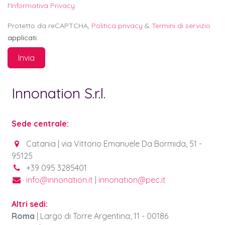
l'
Informativa Privacy
Protetto da reCAPTCHA,
Politica privacy
&
Termini di servizio
applicati.
Invia
Innonation S.r.l.
Sede centrale:
Catania
| vi
a Vittorio Emanuele Da Bormida, 51 -
95125
+39 095 3285401
info@innonation.it
|
innonation@pec.it
Altri sedi:
Roma
| Largo di Torre Argentina, 11 - 00186