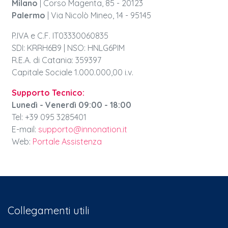
Milano
| Corso Magenta, 85 - 20123
Palermo
| Via Nicolò Mineo, 14 - 95145
P.IVA e C.F. IT03330060835
SDI: KRRH6B9 | NSO: HNLG6PIM
R.E.A. di Catania: 359397
Capitale Sociale 1.000.000,00 i.v.
Supporto Tecnico:
Lunedì - Venerdì 09:00 - 18:00
Tel:
+39 095 3285401
E-mail:
supporto@innonation.it
Web:
Portale Assistenza
Collegamenti utili