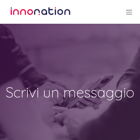
Passa al contenuto
Scrivi un messaggio