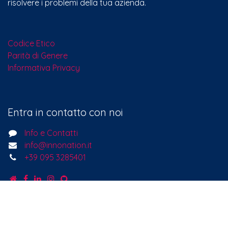
Siamo un team di persone che, con passione, si è posto
l'obiettivo di migliorare la vita di tutti grazie a prodotti
rivoluzionari. Sviluppiamo soluzioni eccellenti per
risolvere i problemi della tua azienda.
Codice Etico
Parità di Genere
Informativa Privacy
Entra in contatto con noi
Info e Contatti
info@innonation.it
+39 095 3285401