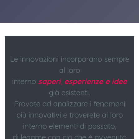
Le innovazioni incorporano sempre
al loro
interno
saperi
,
esperienze
e idee
già esistenti.
Provate ad analizzare i fenomeni
più innovativi e troverete al loro
interno elementi di passato,
di legame con ciò che è avvenuto