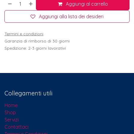
Aggiungi al carrello
Aggiungi alla lista dei desideri
Termini e condizioni
Garanzia di rimborso di 30 giorni
Spedizione: 2-3 giorni lavorativi
Collegamenti utili
Home
Shop
Servizi
Contattaci​
Termini e Condizioni