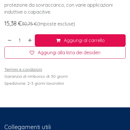
protezione da sovraccarico, con varie applicazioni
induttive o capacitive.
15,38
€
30,75
€
(Imposte escluse)
Aggiungi al carrello
Aggiungi alla lista dei desideri
Termini e condizioni
Garanzia di rimborso di 30 giorni
Spedizione: 2-3 giorni lavorativi
Collegamenti utili