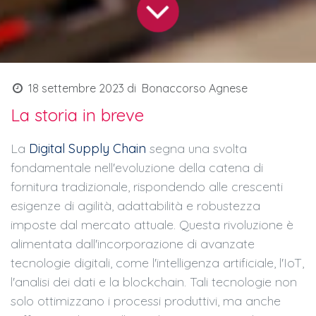
18 settembre 2023
di
Bonaccorso Agnese
La storia in breve
La
Digital Supply Chain
segna una svolta
fondamentale nell'evoluzione della catena di
fornitura tradizionale, rispondendo alle crescenti
esigenze di agilità, adattabilità e robustezza
imposte dal mercato attuale. Questa rivoluzione è
alimentata dall'incorporazione di avanzate
tecnologie digitali, come l'intelligenza artificiale, l'IoT,
l'analisi dei dati e la blockchain. Tali tecnologie non
solo ottimizzano i processi produttivi, ma anche