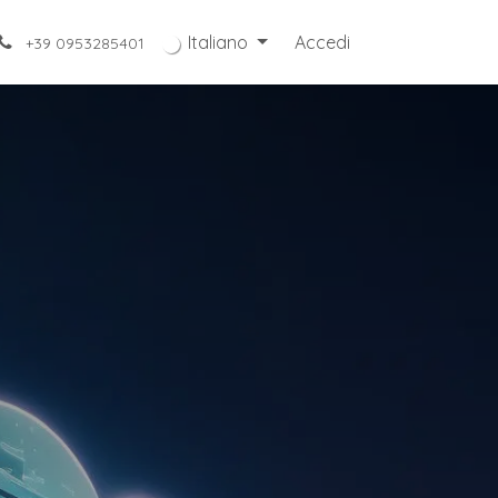
Italiano
Accedi
+39 0953285401