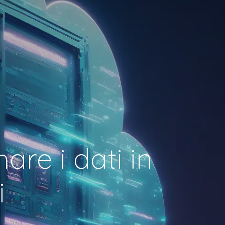
are i dati in
i