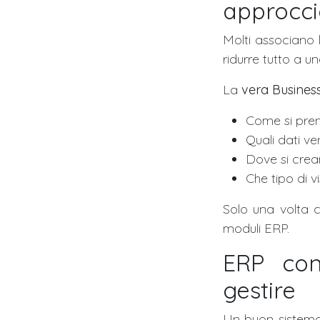
approcci
Molti associano l
ridurre tutto a u
La
vera Business
Come si pren
Quali dati v
Dove si crean
Che tipo di v
Solo una volta c
moduli ERP.
ERP con
gestire
Un buon sistema