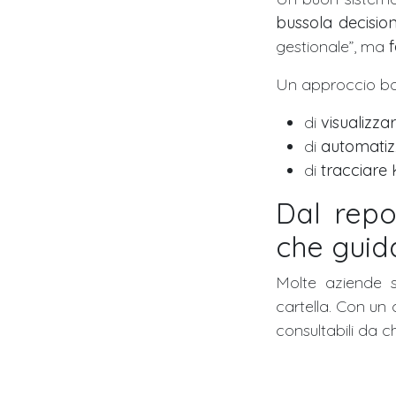
bussola decisio
gestionale”, ma
f
Un approccio bas
di
visualizza
di
automatizz
di
tracciare 
Dal repo
che guida
Molte aziende s
cartella. Con un
consultabili da c
In sintesi, la BI s