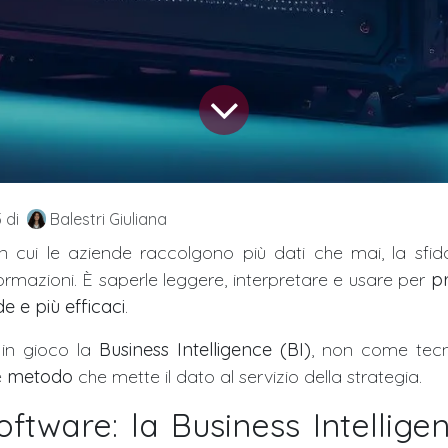
5
di
Balestri Giuliana
n cui le aziende raccolgono più dati che mai, la sfi
formazioni. È saperle leggere, interpretare e usare per
pr
de e più efficaci
.
 in gioco la
Business Intelligence (BI)
, non come tecn
e
metodo
che mette il dato al servizio della strategia.
software: la Business Intelli