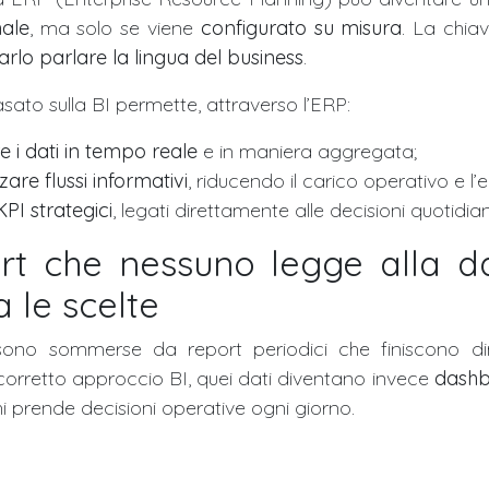
nale
, ma solo se viene
configurato su misura
. La chia
arlo parlare la lingua del business
.
ato sulla BI permette, attraverso l’ERP:
re i dati in tempo reale
e in maniera aggregata;
are flussi informativi
, riducendo il carico operativo e l
KPI strategici
, legati direttamente alle decisioni quotidia
rt che nessuno legge alla 
 le scelte
ono sommerse da report periodici che finiscono di
 corretto approccio BI, quei dati diventano invece
dashb
hi prende decisioni operative ogni giorno.
erve a: