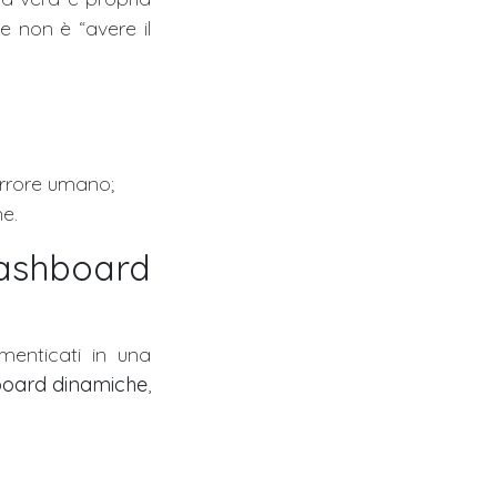
ve non è “avere il
’errore umano;
ne.
dashboard
menticati in una
oard dinamiche
,