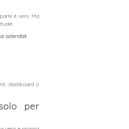
n parte è vero. Ma
tuale.
si aziendali
:
enti, dashboard o
solo per
a vera e propria