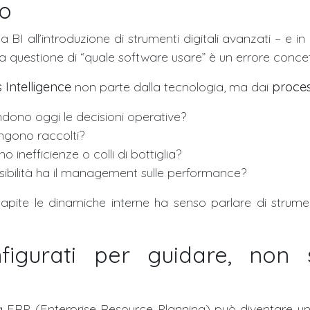
o
a BI all’introduzione di strumenti digitali avanzati – e i
na questione di “quale software usare” è un errore concet
 Intelligence
non parte dalla tecnologia, ma dai
proces
dono oggi le decisioni operative?
engono raccolti?
o inefficienze o colli di bottiglia?
isibilità ha il management sulle performance?
apite le dinamiche interne ha senso parlare di strum
figurati per guidare, non 
 ERP (Enterprise Resource Planning) può diventare un