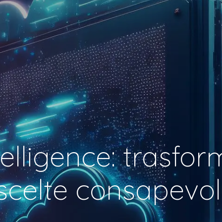
elligence: trasform
scelte consapevol