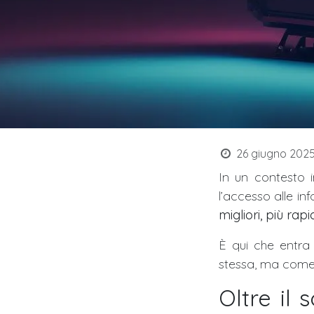
26 giugno 202
In un contesto i
l’accesso alle in
migliori, più rapi
È qui che entra
stessa, ma com
Oltre il 