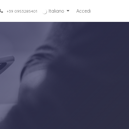
Italiano
Accedi
+39 0953285401