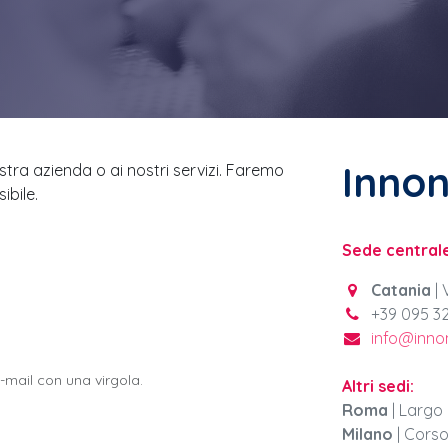
Innona
stra azienda o ai nostri servizi. Faremo
ibile.
Sede centrale
Catania
| 
+39 095 3
info@innon
e-mail con una virgola.
Altri sedi:
Roma
| Largo 
Milano
| Corso