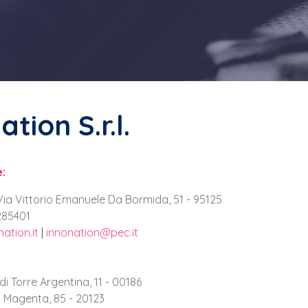
tion S.r.l.
:
Via Vittorio Emanuele Da Bormida, 51 - 95125
285401
ation.it
|
innonation@pec.it
di Torre Argentina, 11 - 00186
 Magenta, 85 - 20123