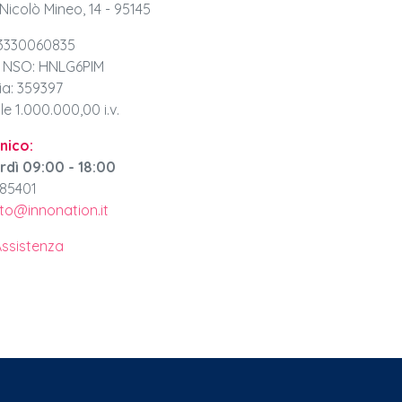
 Nicolò Mineo, 14 - 95145
T03330060835
| NSO: HNLG6PIM
ia: 359397
e 1.000.000,00 i.v.
nico:
rdì 09:00 - 18:00
285401
to@innonation.it
Assistenza