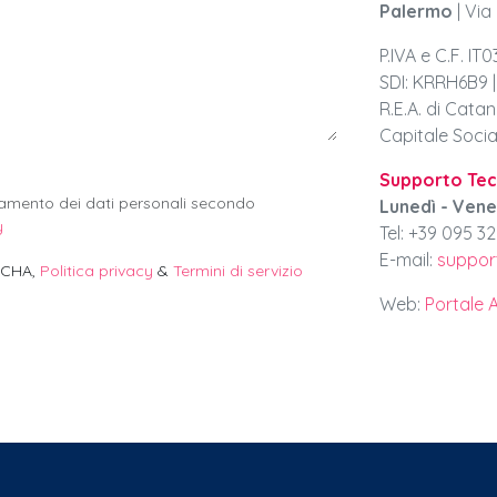
Palermo
| Via
P.IVA e C.F. I
SDI: KRRH6B9 
R.E.A. di Catan
Capitale Social
Supporto Tec
tamento dei dati personali secondo
Lunedì - Vene
y
Tel:
+39 095 3
E-mail:
suppor
TCHA,
Politica privacy
&
Termini di servizio
Web:
Portale 