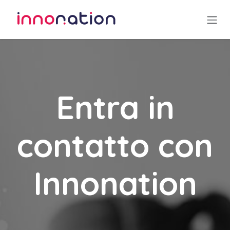
Passa al contenuto
Entra in
contatto con
Innonation