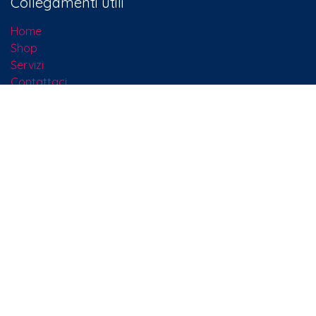
Collegamenti utili
Home
Shop
Servizi
Contattaci​
Termini e Condizioni
Cookie Policy
Chi siamo
Siamo un team di persone che, con passione, si è posto
l'obiettivo di migliorare la vita di tutti grazie a prodotti
rivoluzionari. Sviluppiamo soluzioni eccellenti per
risolvere i problemi della tua azienda.