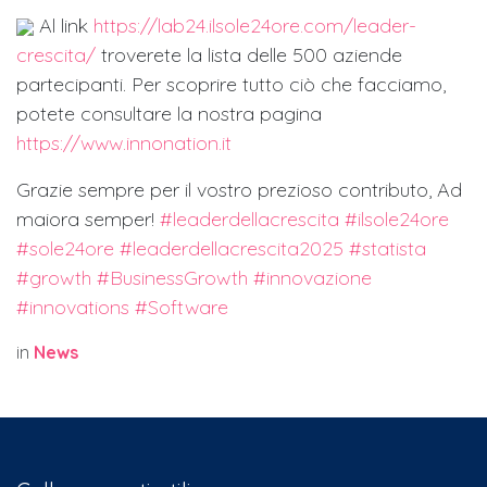
Al link
https://lab24.ilsole24ore.com/leader-
crescita/
troverete la lista delle 500 aziende
partecipanti. Per scoprire tutto ciò che facciamo,
potete consultare la nostra pagina
https://www.innonation.it
Grazie sempre per il vostro prezioso contributo, Ad
maiora semper!
#leaderdellacrescita
#ilsole24ore
#sole24ore
#leaderdellacrescita2025
#statista
#growth
#BusinessGrowth
#innovazione
#innovations
#Software
in
News