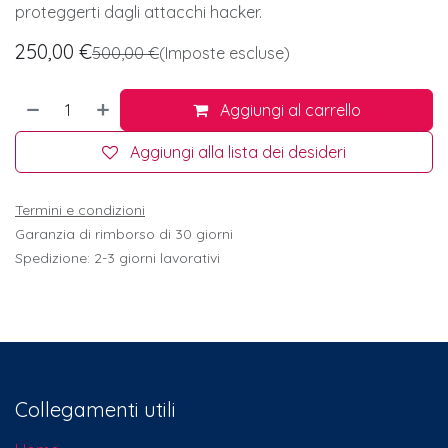
proteggerti dagli attacchi hacker.
250,00
€
500,00
€
(Imposte escluse)
Aggiungi al carrello
Aggiungi alla lista dei desideri
Termini e condizioni
Garanzia di rimborso di 30 giorni
Spedizione: 2-3 giorni lavorativi
Collegamenti utili