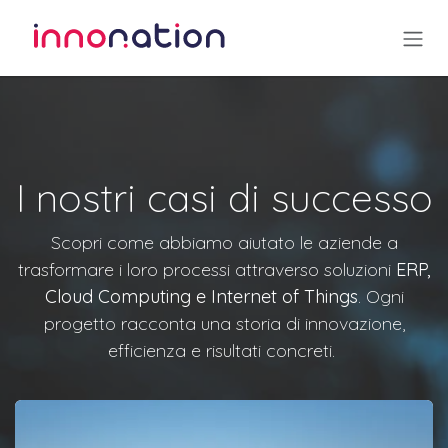
Passa al contenuto
I nostri casi di successo
Scopri come abbiamo aiutato le aziende a
trasformare i loro processi attraverso soluzioni
ERP,
Cloud Computing e Internet of Things
. Ogni
progetto racconta una storia di innovazione,
efficienza e risultati concreti.